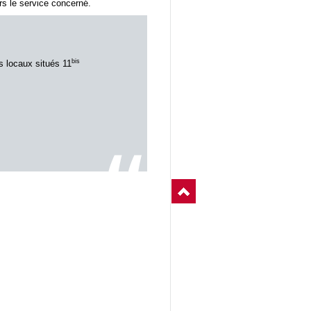
s le service concerné.
bis
s locaux situés 11