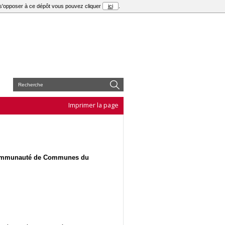
r s'opposer à ce dépôt vous pouvez cliquer
ici
.
E
Imprimer la page
la Communauté de Communes du