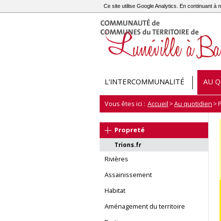
Ce site utilise Google Analytics. En continuant 
L'INTERCOMMUNALITÉ
AU Q
Vous êtes ici :
Accueil
>
Au quotidien
>
Propreté
Trions.fr
Rivières
Assainissement
Habitat
Aménagement du territoire