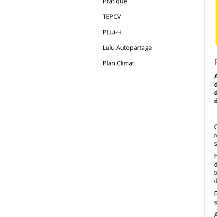
Pratique
TEPCV
PLUi-H
Lulu Autopartage
Plan Climat
s
H
d
t
d
R
s