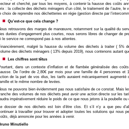
ecteur et cherché, par tous les moyens, à contenir la hausse des coûts anno
rix : la collecte des déchets ménagers d’un côté, le traitement de l’autre, le
e choix de reprendre nos déchetteries en régie (gestion directe par l’intercomm
Qu’est-ce que cela change ?
Nous retrouvons des marges de manœuvre, notamment sur la qualité du servi
des durées d’engagement plus courtes, nous serons libres de changer de pre
i le service ne correspond pas à nos attentes.
Financièrement, malgré la hausse du volume des déchets à traiter ( 5% de
olume des déchets ménagers ( 13% depuis 2019), nous contenons autant que f
Les chiffres sont têtus
Pourtant, dans un contexte d’inflation et de flambée généralisée des coûts
hausse. De l’ordre de 2,80€ par mois pour une famille de 4 personnes et 
action de la part de vos élus, les tarifs auraient mécaniquement augmenté
famille et le même nombre de levées.
ous ne pouvons bien évidemment pas nous satisfaire de ce constat. Mais les c
ranche des volumes de nos déchets peut avoir une action directe sur les tarif
audra impérativement réduire le poids de ce que nous jetons à la poubelle ou
Le dossier de nos déchets est loin d’être clos. Et s’il n’y a que peu d’al
ontinuer à travailler pour trouver et adopter toutes les solutions qui nous 
oûts, déjà annoncée pour les années à venir.
Bruno Minutiello