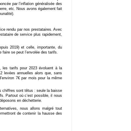
ncée par l’inflation généralisée des
 verre, etc. Nous avons également fait
unalité).
ce rendu par nos prestataires. Avec
stataire de service plus rapidement,
puis 2019) et celle, importante, du
aire se peut l’envolée des tarifs.
, les tarifs pour 2023 évoluent à la
12 levées annuelles alors que, sans
 d’environ 7€ par mois pour la même
hiffres sont têtus : seule la baisse
s. Partout où c’est possible, il nous
 déposons en déchetterie.
ternatives, nous allons malgré tout
permettront de contenir la hausse des