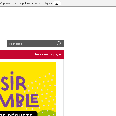
r s'opposer à ce dépôt vous pouvez cliquer
ici
.
E
Imprimer la page