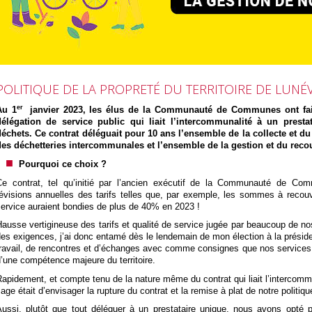
POLITIQUE DE LA PROPRETÉ DU TERRITOIRE DE LUNÉV
er
Au 1
janvier 2023, les élus de la Communauté de Communes ont fait 
délégation de service public qui liait l’intercommunalité à un prest
déchets. Ce contrat déléguait pour 10 ans l’ensemble de la collecte et du
des déchetteries intercommunales et l’ensemble de la gestion et du recou
Pourquoi ce choix ?
Ce contrat, tel qu’initié par l’ancien exécutif de la Communauté de Co
révisions annuelles des tarifs telles que, par exemple, les sommes à reco
ervice auraient bondies de plus de 40% en 2023 !
ausse vertigineuse des tarifs et qualité de service jugée par beaucoup de nos
es exigences, j’ai donc entamé dès le lendemain de mon élection à la prési
ravail, de rencontres et d’échanges avec comme consignes que nos services 
’une compétence majeure du territoire.
apidement, et compte tenu de la nature même du contrat qui liait l’intercommun
age était d’envisager la rupture du contrat et la remise à plat de notre politiqu
Aussi, plutôt que tout déléguer à un prestataire unique, nous avons opté 