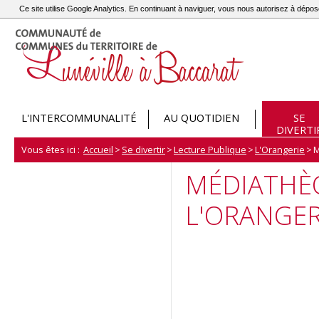
Ce site utilise Google Analytics. En continuant à naviguer, vous nous autorisez à dép
L'INTERCOMMUNALITÉ
AU QUOTIDIEN
SE
DIVERTI
Vous êtes ici :
Accueil
>
Se divertir
>
Lecture Publique
>
L'Orangerie
>
M
MÉDIATHÈ
L'ORANGER