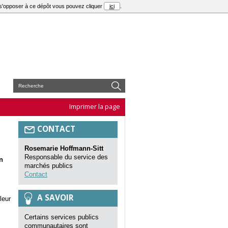
r s'opposer à ce dépôt vous pouvez cliquer
ici
.
E
Imprimer la page
CONTACT
Rosemarie Hoffmann-Sitt
Responsable du service des
n
marchés publics
Contact
A SAVOIR
leur
Certains services publics
communautaires sont