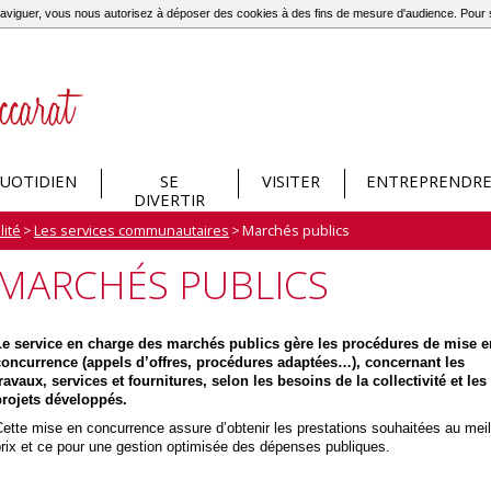
à naviguer, vous nous autorisez à déposer des cookies à des fins de mesure d'audience. Pou
UOTIDIEN
SE
VISITER
ENTREPRENDR
DIVERTIR
ité
>
Les services communautaires
>
Marchés publics
MARCHÉS PUBLICS
Le service en charge des marchés publics gère les procédures de mise e
concurrence (appels d’offres, procédures adaptées…), concernant les
ravaux, services et fournitures, selon les besoins de la collectivité et les
projets développés.
ette mise en concurrence assure d’obtenir les prestations souhaitées au meil
rix et ce pour une gestion optimisée des dépenses publiques.