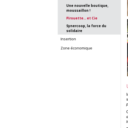
Une nouvelle boutique,
moussaillon !
Pirouette... et Cie
Synercoop, la force du
solidaire
Insertion
Zone économique
I
s
p
d
t