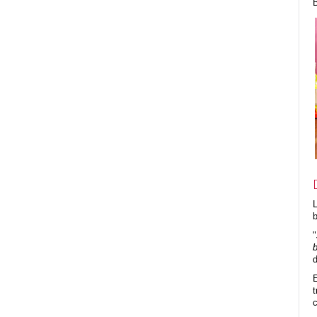
B
b
"
b
E
t
c