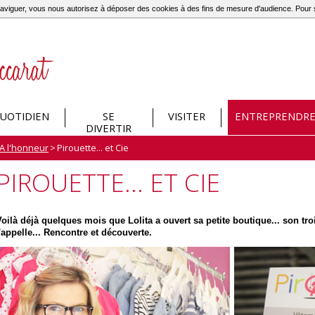
à naviguer, vous nous autorisez à déposer des cookies à des fins de mesure d'audience. Pou
UOTIDIEN
SE
VISITER
ENTREPRENDR
DIVERTIR
A l'honneur
>
Pirouette... et Cie
PIROUETTE... ET CIE
Voilà déjà quelques mois que Lolita a ouvert sa petite boutique... son t
'appelle... Rencontre et découverte.