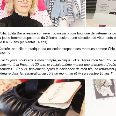
oilà, Lolita Bar a réalisé son rêve : ouvrir sa propre boutique de vêtements 
a jeune femme propose rue du Général Leclerc, une sélection de vêtements et
e 0 à 12 ans (et bientôt 14 ans).
Colorée, actuelle et pratique, sa collection propose des marques comme Chi
BB&Co.
J'ai toujours voulu être à mon compte,
explique Lolita.
Après mon bac Pro, j'ai 
ourisme, à la Fnac... A 20 ans, je voulais même monter une entreprise d'évèn
ariages... Et puis, finalement, après la naissance de mon fils, ne retrouvant 
émarré dans la restauration au côté de mon mari et j'y suis restée 10 ans !"