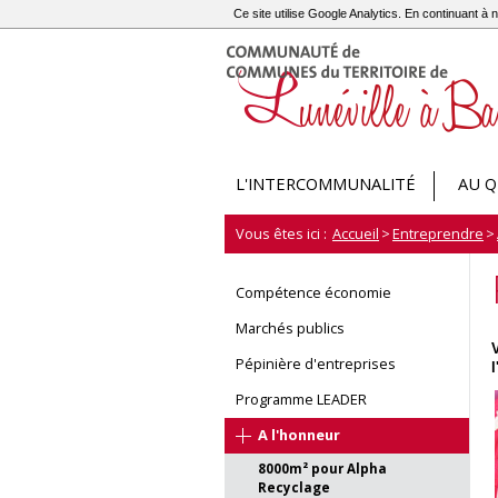
Ce site utilise Google Analytics. En continuant 
L'INTERCOMMUNALITÉ
AU Q
Vous êtes ici :
Accueil
>
Entreprendre
>
Compétence économie
Marchés publics
Pépinière d'entreprises
l
Programme LEADER
A l'honneur
8000m² pour Alpha
Recyclage