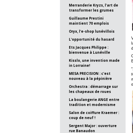
Merranderie Kryzs, l'art de
transformer les grumes
Guillaume Prestini
maintient 70 emplois
Oryx, l'e-shop lunévillois
V
L'opportunité du hasard
l
Ets Jacques Philippe :
d
bienvenue à Lunéville
Kisslo, une invention made
in Lorraine!
"
MESA PRECISION : c'est
t
nouveau à la pépinière
m
d
Orchestra : démarrage sur
les chapeaux de roues
La boulangerie ANGE entre
tradition et modernisme
Salon de coiffure Kraemer :
coup de neuf !
Sergent Major : ouverture
rue Banaudon