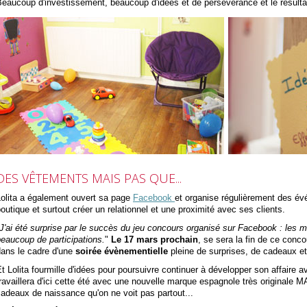
eaucoup d'investissement, beaucoup d'idées et de persévérance et le résultat
DES VÊTEMENTS MAIS PAS QUE...
Lolita a également ouvert sa page
Facebook
et organise régulièrement des évé
outique et surtout créer un relationnel et une proximité avec ses clients.
J'ai été surprise par le succès du jeu concours organisé sur Facebook : les m
eaucoup de participations.
"
Le 17 mars prochain
, se sera la fin de ce conco
dans le cadre d'une
soirée évènementielle
pleine de surprises, de cadeaux e
t Lolita fourmille d'idées pour poursuivre continuer à développer son affaire av
ravaillera d'ici cette été avec une nouvelle marque espagnole très original
adeaux de naissance qu'on ne voit pas partout...