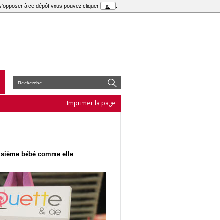
r s'opposer à ce dépôt vous pouvez cliquer
ici
.
E
Imprimer la page
roisième bébé comme elle