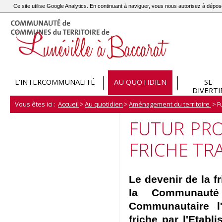
Ce site utilise Google Analytics. En continuant à naviguer, vous nous autorisez à dép
L'INTERCOMMUNALITÉ
AU QUOTIDIEN
SE
DIVERTI
Vous êtes ici :
Accueil
>
Au quotidien
>
Aménagement du territoire
>
F
FUTUR PRO
FRICHE TR
Le devenir de la f
la Communaut
Communautaire l'
friche par l'Etab