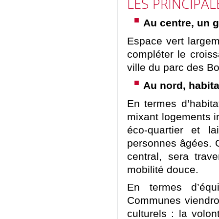
LES PRINCIPA
Au centre, un 
Espace vert largem
compléter le croiss
ville du parc des B
Au nord, habit
En termes d’habita
mixant logements in
éco-quartier et 
personnes âgées. Ce
central, sera trav
mobilité douce.
En termes d’éq
Communes viendron
culturels : la vol