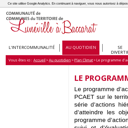
Ce site utilise Google Analytics. En continuant à naviguer, vous nous autorisez à dép
L'INTERCOMMUNALITÉ
AU QUOTIDIEN
SE
DIVERTI
Vous êtes ici :
Accueil
>
Au quotidien
>
Plan Climat
>
Le programme d'a
LE PROGRAMM
Le programme d’act
PCAET sur le terri
série d’actions hié
d’atteindre les ob
programme d’actions
suivi et d’évaluat