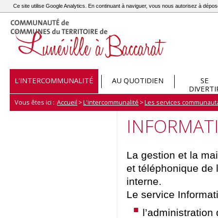
Ce site utilise Google Analytics. En continuant à naviguer, vous nous autorisez à dép
L'INTERCOMMUNALITÉ
AU QUOTIDIEN
SE
DIVERTI
Vous êtes ici :
Accueil
>
L'intercommunalité
>
Les services communaut
INFORMAT
La gestion et la ma
et téléphonique de
interne.
Le service Informat
l’administration