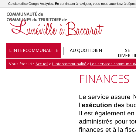
Ce site utilise Google Analytics. En continuant à naviguer, vous nous autorisez à dép
L'INTERCOMMUNALITÉ
AU QUOTIDIEN
SE
DIVERTI
Vous êtes ici :
Accueil
>
L'intercommunalité
>
Les services communaut
FINANCES
Le service assure l'
l'
exécution
des budg
Il est également e
administrés pour to
finances et à la fisc