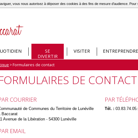
à naviguer, vous nous autorisez à déposer des cookies à des fins de mesure d'audience. Pou
UOTIDIEN
SE
VISITER
ENTREPRENDR
DIVERTIR
tique
>
Formulaires de contact
FORMULAIRES DE CONTACT
PAR COURRIER
PAR TÉLÉPH
Communauté de Communes du Territoire de Lunéville
Tél. :
03.83.74.05
à Baccarat
1 Avenue de la Libération - 54300 Lunéville
PAR EMAIL