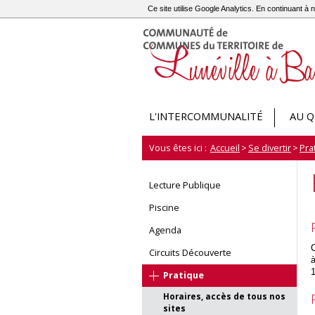
Ce site utilise Google Analytics. En continuant 
L'INTERCOMMUNALITÉ
AU Q
Vous êtes ici :
Accueil
>
Se divertir
>
Pra
Lecture Publique
Piscine
Agenda
Circuits Découverte
1
Pratique
Horaires, accès de tous nos
sites