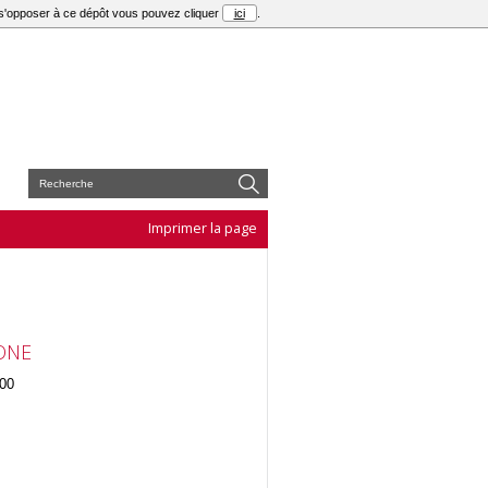
r s'opposer à ce dépôt vous pouvez cliquer
ici
.
E
Imprimer la page
ONE
.00