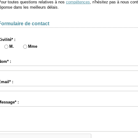
our toutes questions relatives à nos
compétences
, n'hésitez pas à nous con
éponse dans les meilleurs délais.
Formulaire de contact
ivilité* :
M.
Mme
Nom* :
Email* :
Message* :