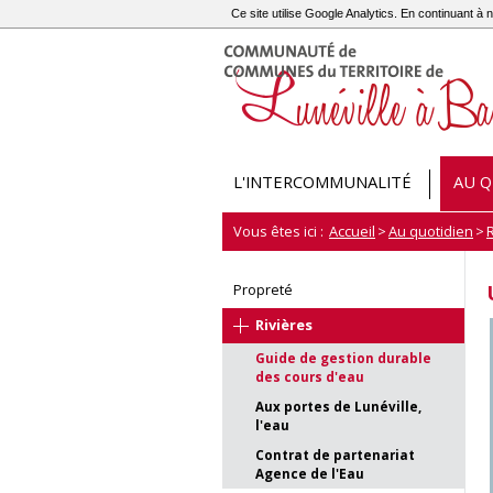
Ce site utilise Google Analytics. En continuant 
L'INTERCOMMUNALITÉ
AU Q
Vous êtes ici :
Accueil
>
Au quotidien
>
R
Propreté
Rivières
Guide de gestion durable
des cours d'eau
Aux portes de Lunéville,
l'eau
Contrat de partenariat
Agence de l'Eau