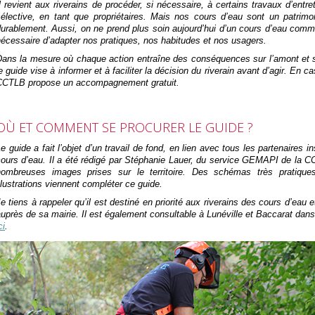
l revient aux riverains de procéder, si nécessaire, à certains travaux d’ent
sélective, en tant que propriétaires. Mais nos cours d’eau sont un patrim
urablement. Aussi, on ne prend plus soin aujourd’hui d’un cours d’eau comme 
écessaire d’adapter nos pratiques, nos habitudes et nos usagers.
ans la mesure où chaque action entraîne des conséquences sur l’amont et sur 
e guide vise à informer et à faciliter la décision du riverain avant d’agir. En
CCTLB propose un accompagnement gratuit.
OÙ ET COMMENT SE PROCURER LE GUIDE ?
e guide a fait l’objet d’un travail de fond, en lien avec tous les partenaires i
ours d’eau. Il a été rédigé par Stéphanie Lauer, du service GEMAPI de la CC
nombreuses images prises sur le territoire. Des schémas très pratiqu
llustrations viennent compléter ce guide.
e tiens à rappeler qu’il est destiné en priorité aux riverains des cours d’eau e
uprès de sa mairie. Il est également consultable à Lunéville et Baccarat dan
ci
.