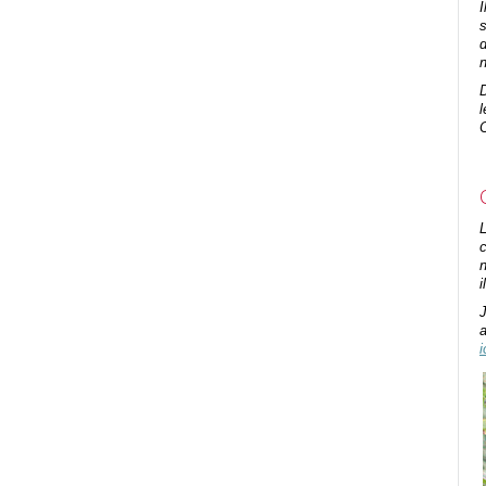
I
d
n
D
l
L
c
i
J
a
i