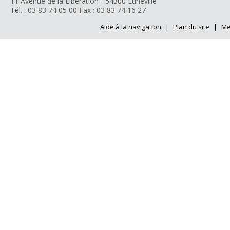
11 Avenue de la Libération - 54300 Lunéville
Tél. : 03 83 74 05 00
Fax : 03 83 74 16 27
Aide à la navigation
|
Plan du site
|
Me