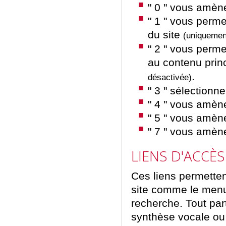
" 0 " vous amène
" 1 " vous perme
du site
(uniquemen
" 2 " vous perme
au contenu prin
.
désactivée)
" 3 " sélectionn
" 4 " vous amè
" 5 " vous amèn
" 7 " vous amèn
LIENS D'ACCÈS
Ces liens permetten
site comme le menu 
recherche. Tout par
synthèse vocale ou n