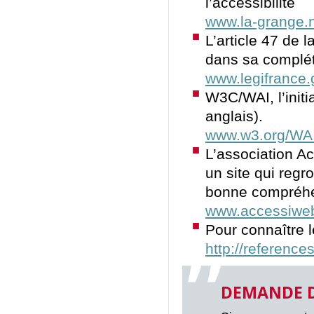
l’accessibilité
www.la-grange.ne
L’article 47 de l
dans sa complé
www.legifrance.
W3C/WAI, l’initia
anglais).
www.w3.org/WAI
L’association A
un site qui reg
bonne compréhen
www.accessiweb
Pour connaître l
http://reference
DEMANDE D